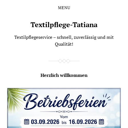
MENU
Skip
Skip
to
to
the
the
Textilpflege-Tatiana
content
main
menu
Textilpflegeservice – schnell, zuverlässig und mit
Qualität!
Herzlich willkommen