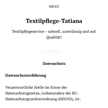
MENU
Skip
Skip
to
to
the
the
Textilpflege-Tatiana
content
main
menu
Textilpflegeservice – schnell, zuverlässig und mit
Qualität!
Datenschutz
Datenschutzerklärung
Verantwortliche Stelle im Sinne der
Datenschutzgesetze, insbesondere der EU-
Datenschutzgrundverordnung (DSGVO), ist: